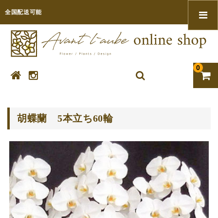
全国配送可能
0
胡蝶蘭 5本立ち60輪