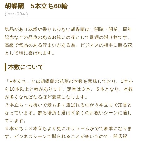
胡蝶蘭 5本立ち60輪
( orc-004 )
気品があり花粉や香りも少ない胡蝶蘭は、開院・開業、周年
記念などの品位のあるお祝いの花として最適の贈り物です。
高級で気品のある佇まいがある為、ビジネスの相手に贈る花
として特に喜ばれます。
本数について
「●本立ち」とは胡蝶蘭の花茎の本数を意味しており、1本か
ら10本以上と幅があります。定番は３本、５本となり、本数
が多くなればなるほど豪華になります。
３本立ち：お祝いで最も多く選ばれるのが３本立ちで定番と
なっています。飾る場所も選ばず多くのお祝いシーンに適し
ています。
５本立ち：３本立ちより更にボリュームがでて豪華になりま
す。ビジネスシーンで贈られることが多いもので、開店祝