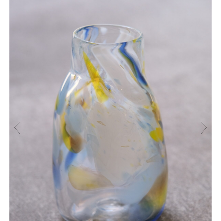
Pre
Nex
viou
t
s